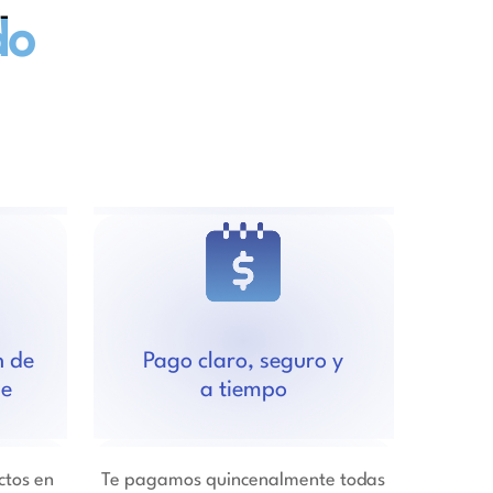
do
n de
Pago claro, seguro y
de
a tiempo
ctos en
Te pagamos quincenalmente todas