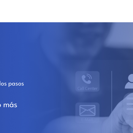
los pasos
o más