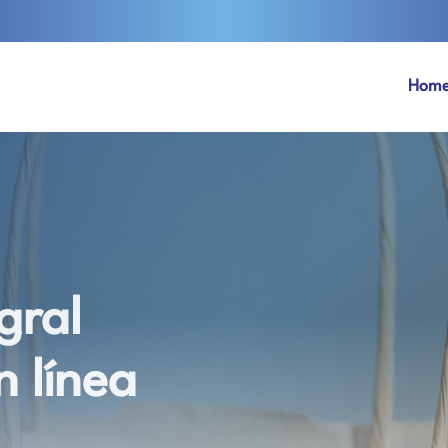
Hom
gral
n línea