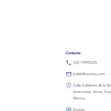
Contacto
(33) 17090225
pablo@ecomsy.com
Calle Calderón de la B
Americana, Arcos, Guad
México.
Ecomsy